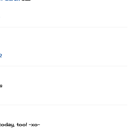
2
s
oday, too! ~xo~