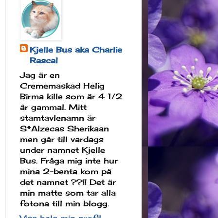
Kjelle Bus aka Charlie
Rascal
Jag är en
Crememaskad Helig
Birma kille som är 4 1/2
år gammal. Mitt
stamtavlenamn är
S*Alzecas Sherikaan
men går till vardags
under namnet Kjelle
Bus. Fråga mig inte hur
mina 2-benta kom på
det namnet ??!! Det är
min matte som tar alla
fotona till min blogg.