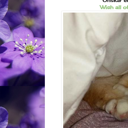
Önskar er 
Wish all o