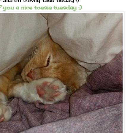
alla en trevlig tass tisdag :)
f you a nice toesie tuesday :)