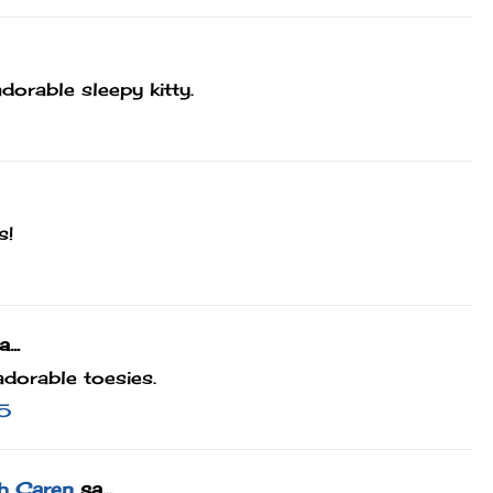
orable sleepy kitty.
s!
...
dorable toesies.
5
h Caren
sa...