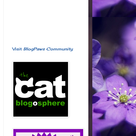
Visit
BlogPaws Community