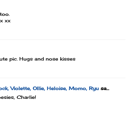
too.
x xx
ute pic. Hugs and nose kisses
k, Violette, Ollie, Heloise, Momo, Ryu
sa...
esies, Charlie!