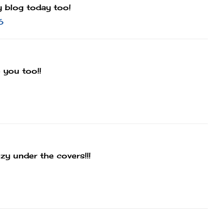
 blog today too!
6
 you too!!
y under the covers!!!