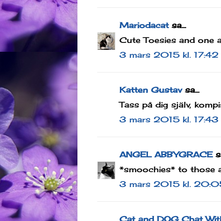
Mariodacat
sa...
Cute Toesies and one ad
3 mars 2015 kl. 17:42
Katten Gustav
sa...
Tass på dig själv, kompi
3 mars 2015 kl. 17:43
ANGEL ABBYGRACE
sa
*smoochies* to those a
3 mars 2015 kl. 20:0
Cat and DOG Chat Wit