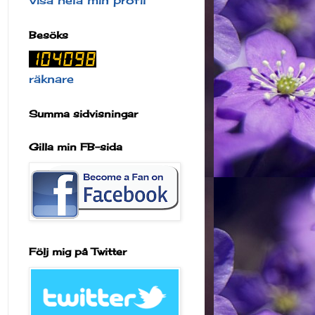
Visa hela min profil
Besöks
räknare
Summa sidvisningar
Gilla min FB-sida
Följ mig på Twitter