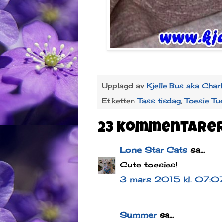
Upplagd av
Kjelle Bus aka Char
Etiketter:
Tass tisdag
,
Toesie T
23 kommentarer
Lone Star Cats
sa...
Cute toesies!
3 mars 2015 kl. 07:0
Summer
sa...