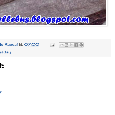
lie Rascal
kl.
07:00
uesday
:
7