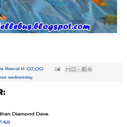
lie Rascal
kl.
07:00
ess wednesday
r:
 than Diamond Dave.
7:48