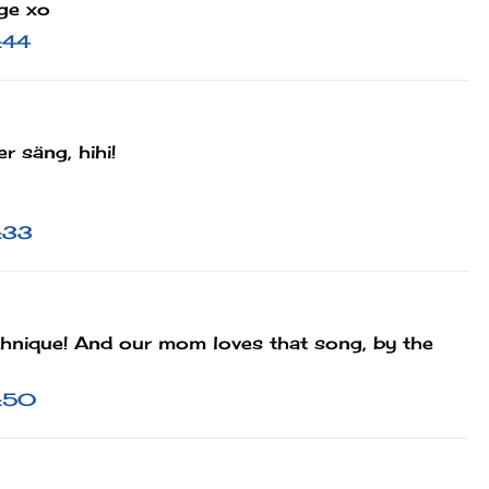
age xo
6:44
r säng, hihi!
8:33
echnique! And our mom loves that song, by the
8:50