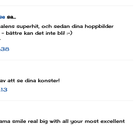
se
sa...
alens superhit, och sedan dina hoppbilder
- bättre kan det inte bli! :-)
r
5:38
av att se dina konster!
:13
ma smile real big with all your most excellent