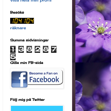
Visa hela min profil
Besöks
räknare
Summa sidvisningar
1
3
8
2
8
7
5
Gilla min FB-sida
Följ mig på Twitter