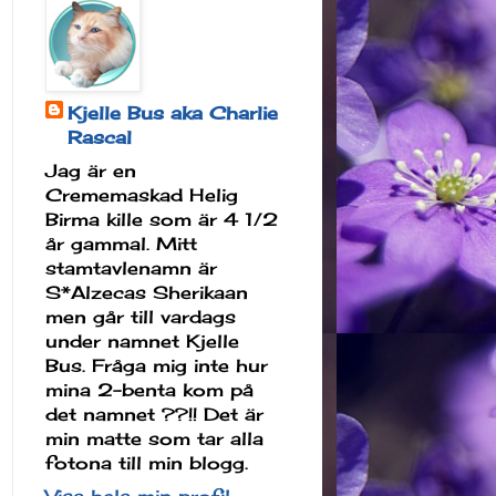
Kjelle Bus aka Charlie
Rascal
Jag är en
Crememaskad Helig
Birma kille som är 4 1/2
år gammal. Mitt
stamtavlenamn är
S*Alzecas Sherikaan
men går till vardags
under namnet Kjelle
Bus. Fråga mig inte hur
mina 2-benta kom på
det namnet ??!! Det är
min matte som tar alla
fotona till min blogg.