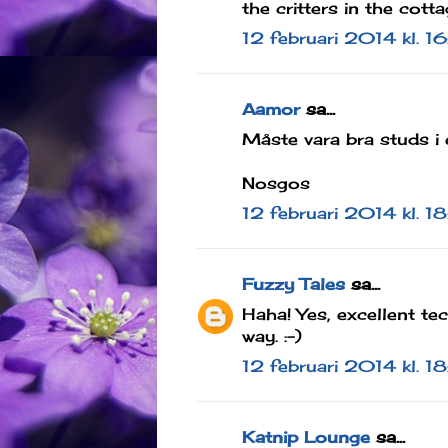
the critters in the cott
12 februari 2014 kl. 1
Aamor
sa...
Måste vara bra studs i e
Nosgos
12 februari 2014 kl. 1
Fuzzy Tales
sa...
Haha! Yes, excellent t
way. :-)
12 februari 2014 kl. 1
Katnip Lounge
sa...