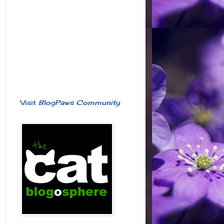
Visit
BlogPaws Community