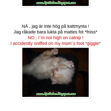
NÄ , jag är inte hög på kattmynta !
Jag råkade bara lukta på mattes fot *fniss*
NO , I´m not high on catnip !
I accidently sniffed on my mom´s foot *giggle*