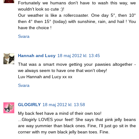
Fortunately we humans don't have to wash this way, we
wouldn't look so cute :)!
Our weather is like a rollercoaster. One day 5°, then 10°
then 4° then 15° (today) with sunshine, rain, and hail ! You
have the choice !
Svara
Hannah and Lucy
18 maj 2012 kl. 13:45
That was a smart move getting your pawsies altogether -
we always seem to have one that won't obey!
Luv Hannah and Lucy xx xx
Svara
GLOGIRLY
18 maj 2012 kl. 13:58
My back feet have a mind of their own too!
...Glogirly LOVES your feet! She says that pink jelly beans
are way yummier than black ones. Fine, I'll just go sit in the
corner with my own black jelly bean toes. Fine.