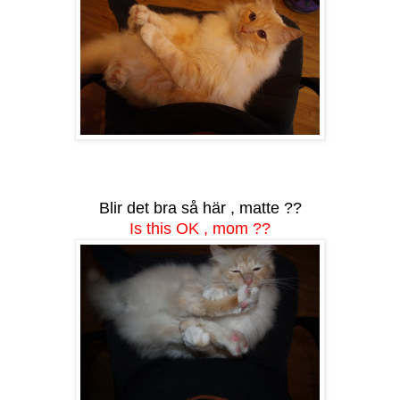
Blir det bra så här , matte ??
Is this OK , mom ??