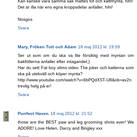
Kan kanske vara samma sak mattes fot och kattmynta, hihi!
Det är illa när ens egna kroppsdelar anfaller, hihi!
Nosgos
Svara
Mary, Fröken Tott och Adam
18 maj 2012 kl. 19:59
Ser ut som om du ska va lite försiktig med myntan om
bakfötterna anfaller efter intagandet;)
Har du sett Fat boy slims video The joker och katterna som
ska på utekväll och köper mynta?
http://www.youtube.com/watch?v=6bPQdXST-U8&ob=av2n
trevlig helg på er!
Svara
Purrfect Haven
18 maj 2012 kl. 21:52
those are the BEST paw and leg grooming shots ever! We
ADORE! Love Helen, Darcy and Bingley xxx
Svara