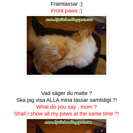
Framtassar :)
Front paws :)
Vad säger du matte ?
Ska jag visa ALLA mina tassar samtidigt ?!
What do you say , mom ?
Shall I show all my paws at the same time ?!