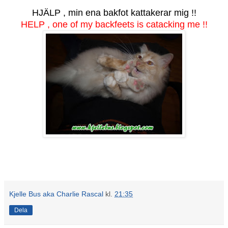
HJÄLP , min ena bakfot kattakerar mig !!
HELP , one of my backfeets is catacking me !!
Kjelle Bus aka Charlie Rascal
kl.
21:35
Dela